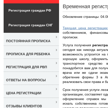
Временная регист
Регистрация граждан РФ
Обновление страницы: 04.0
Регистрация граждан СНГ
Текущая цена регистрации
собственников, финансо
прописки.
ПОСТОЯННАЯ ПРОПИСКА
Услуга получения
регистра
сегодня как никогда актуа
ПРОПИСКА ДЛЯ РЕБЕНКА
возможность устроится на 
хорошую школу, оформить 
транспортное средство 
РЕГИСТРАЦИЯ ДЛЯ РВП
понадобится вам для получ
врача или же сдачи экзам
обретение формы 3 в Ап
ОТВЕТЫ НА ВОПРОСЫ
реализовать свои права и 
Срок получения услуги
лег
ЦЕНА РЕГИСТРАЦИИ
организации, составляет од
оформлению справок мы 
искать собственника гото
ОТЗЫВЫ КЛИЕНТОВ
несколько подходящих вариа