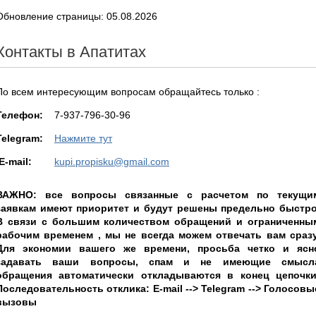
Обновление страницы: 05.08.2026
Контакты в Апатитах
По всем интересующим вопросам обращайтесь только :
Teлефон:
7-937-796-30-96
Telegram:
Нажмите тут
E-mail:
kupi.propisku@gmail.com
ВАЖНО: все вопросы связанные с расчетом по текущи
заявкам имеют приоритет и будут решены предельно быстро
В связи с большим количеством обращений и ограниченны
рабочим временем , мы не всегда можем отвечать вам сразу
Для экономии вашего же времени, просьба четко и ясн
задавать ваши вопросы, спам и не имеющие смысл
обращения автоматически откладываются в конец цепочки
Последовательность отклика: E-mail --> Telegram --> Голосовы
вызовы